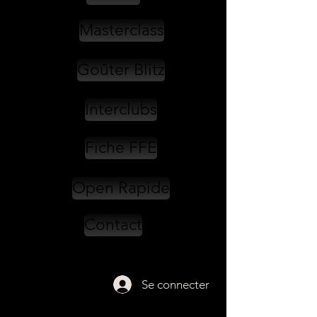
Masterclass
Goûter Blitz
Interclubs
Fiche FFE
Open Rapide
Contact
Se connecter